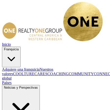
Inicio
Franquicia
Adquiere una franquicia
Nuestros
valores
COOLTURE
CARES
COACHING
COMMUNITY
CONNE
global
Países
Noticias y Perspectivas